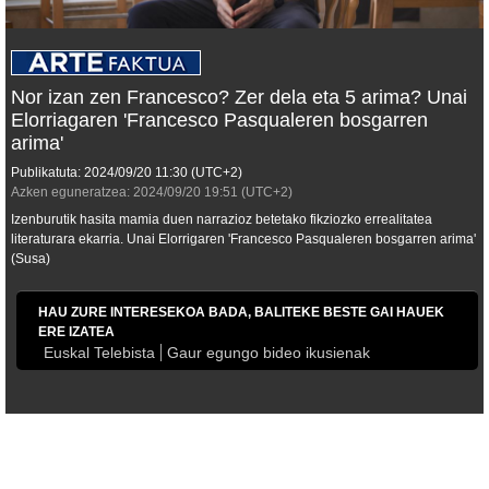
Nor izan zen Francesco? Zer dela eta 5 arima? Unai
Elorriagaren 'Francesco Pasqualeren bosgarren
arima'
Publikatuta:
2024/09/20
11:30
(UTC+2)
Azken eguneratzea:
2024/09/20
19:51
(UTC+2)
Izenburutik hasita mamia duen narrazioz betetako fikziozko errealitatea
literaturara ekarria. Unai Elorrigaren 'Francesco Pasqualeren bosgarren arima'
(Susa)
HAU ZURE INTERESEKOA BADA, BALITEKE BESTE GAI HAUEK
ERE IZATEA
Euskal Telebista
Gaur egungo bideo ikusienak