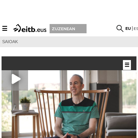
☰
EU
E
ZUZENEAN
SAIOAK
☰