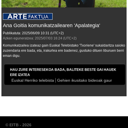
Ana Goitia komunikatzailearen 'Apalategia'
Publikatuta:
2025/06/09
10:31
(UTC+2)
Azken eguneratzea:
2025/07/03
16:24
(UTC+2)
Komunikatzailea izateaz gain Euskal Telebistako 'Txoriene' sukaldaritza saioko
zuzendaria ere bada, eta, irakurlea ere badenez, gustuko dituen liburuen berri
eman digu.
HAU ZURE INTERESEKOA BADA, BALITEKE BESTE GAI HAUEK
ERE IZATEA
Euskal Herriko telebista
Gehien ikusitako bideoak gaur
© EITB - 2026