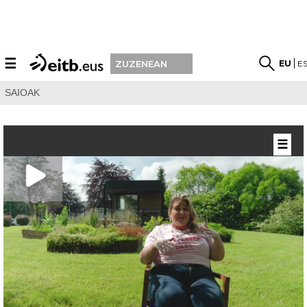
☰
EU
E
ZUZENEAN
SAIOAK
☰