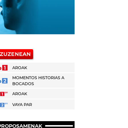
AROAK
MOMENTOS HISTORIAS A
BOCADOS
AROAK
VAYA PAR
PROPOSAMENAK