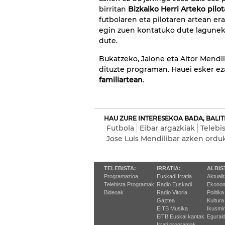
birritan
Bizkaiko Herri Arteko pilo
futbolaren eta pilotaren artean er
egin zuen kontatuko dute lagunek,
dute.
Bukatzeko, Jaione eta Aitor Mendil
dituzte programan. Hauei esker 
familiartean
.
HAU ZURE INTERESEKOA BADA, BALIT
Futbola
Eibar argazkiak
Telebi
Jose Luis Mendilibar azken ordu
TELEBISTA:
IRRATIA:
ALBIS
Programazioa
Euskadi Irratia
Aktuali
Telebista Programak
Radio Euskadi
Ekonom
Bideoak
Radio Vitoria
Politika
Gaztea
Kultura
EITB Musika
Ikusmi
EiTB Euskal kantak
Egurald
Irrati programak