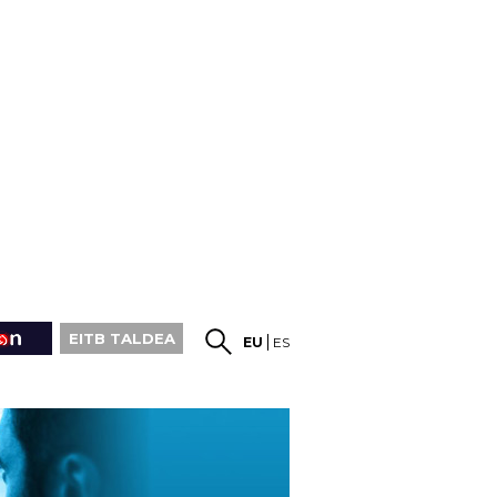
EITB TALDEA
EU
ES