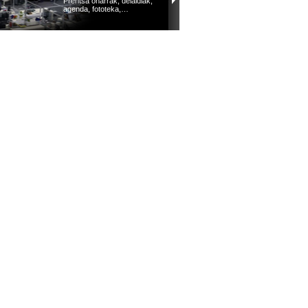
Prentsa oharrak, deialdiak,
agenda, fototeka,…