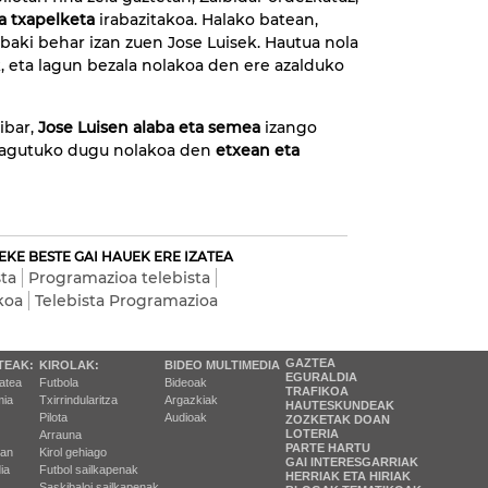
ta txapelketa
irabazitakoa. Halako batean,
abaki behar izan zuen Jose Luisek. Hautua nola
 eta lagun bezala nolakoa den ere azalduko
ibar,
Jose Luisen alaba eta semea
izango
ezagutuko dugu nolakoa den
etxean eta
EKE BESTE GAI HAUEK ERE IZATEA
sta
Programazioa telebista
koa
Telebista Programazioa
GAZTEA
TEAK:
KIROLAK:
BIDEO MULTIMEDIA
EGURALDIA
tatea
Futbola
Bideoak
TRAFIKOA
ia
Txirrindularitza
Argazkiak
HAUTESKUNDEAK
Pilota
Audioak
ZOZKETAK DOAN
LOTERIA
Arrauna
PARTE HARTU
ran
Kirol gehiago
GAI INTERESGARRIAK
ia
Futbol sailkapenak
HERRIAK ETA HIRIAK
Saskibaloi sailkapenak