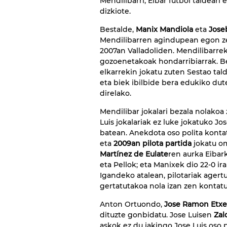
Mendilibarri, Eibar futbol taldear
dizkiote.
Bestalde,
Manix Mandiola
eta
Joseb
Mendilibarren agindupean egon ze
2007an Valladoliden. Mendilibarreki
gozoenetakoak hondarribiarrak. Be
elkarrekin jokatu zuten Sestao tal
eta biek ibilbide bera edukiko dute,
direlako.
Mendilibar jokalari bezala nolakoa
Luis jokalariak ez luke jokatuko J
batean. Anekdota oso polita kontat
eta
2009an pilota partida
jokatu o
Martínez de Eulate
ren aurka Eibar
eta Pellok; eta Manixek dio 22-0 i
Igandeko atalean, pilotariak agert
gertatutakoa nola izan zen kontat
Anton Ortuondo,
Jose Ramon Etxe
dituzte gonbidatu. Jose Luisen
Zal
askok ez du jakingo Jose Luis oso p