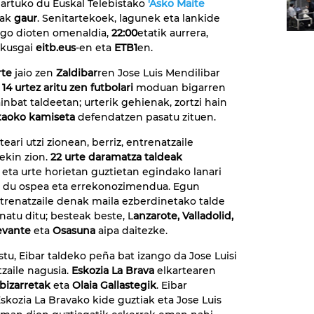
artuko du Euskal Telebistako
'Asko Maite
oak
gaur
. Senitartekoek, lagunek eta lankide
ngo dioten omenaldia,
22:00
etatik aurrera,
ikusgai
eitb.eus
-en eta
ETB1
en.
rte
jaio zen
Zaldibar
ren Jose Luis Mendilibar
.
14 urtez aritu zen futbolari
moduan bigarren
inbat taldeetan; urterik gehienak, zortzi hain
taoko kamiseta
defendatzen pasatu zituen.
ateari utzi zionean, berriz, entrenatzaile
 ekin zion.
22 urte daramatza taldeak
, eta urte horietan guztietan egindako lanari
u du ospea eta errekonozimendua. Egun
trenatzaile denak maila ezberdinetako talde
natu ditu; besteak beste, L
anzarote, Valladolid,
Levante
eta
Osasuna
aipa daitezke.
stu, Eibar taldeko peña bat izango da Jose Luisi
zaile nagusia.
Eskozia La Brava
elkartearen
bizarretak
eta
Olaia Gallastegik
. Eibar
 Eskozia La Bravako kide guztiak eta Jose Luis