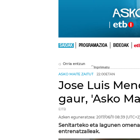
SAIOAK
PROGRAMAZIOA
BIDEOAK
Orria entzun
ASKO MAITE ZAITUT
22:00ETAN
Jose Luis Mend
gaur, 'Asko Ma
EITB
Azken eguneratzea:
2017/06/11
08:39
(UTC+2
Senitarteko eta lagunen omenal
entrenatzaileak.