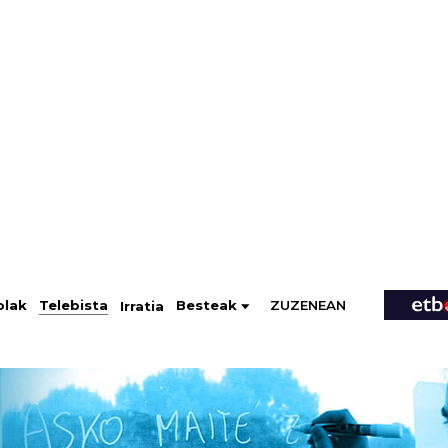
ZUZENEAN
Telebista
Besteak
olak
Irratia