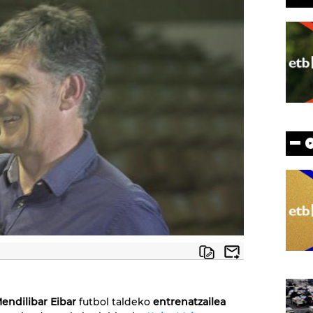
Mendilibar Eibar
futbol taldeko
entrenatzailea