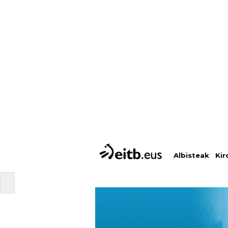
Albisteak
Kir