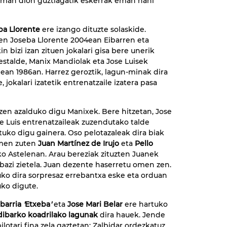
i eman dion guztiagatik eskerrak eman nahi
a Llorente
ere izango dituzte solaskide.
n Joseba Llorente 2004ean Eibarren eta
n bizi izan zituen jokalari gisa bere unerik
stalde, Manix Mandiolak eta Jose Luisek
dean 1986an. Harrez geroztik, lagun-minak dira
 jokalari izatetik entrenatzaile izatera pasa
 zen azalduko digu Manixek. Bere hitzetan, Jose
ose Luis entrenatzaileak zuzendutako talde
uko digu gainera. Oso pelotazaleak dira biak
men zuten
Juan Martínez de Irujo
eta
Pello
ko Astelenan. Arau bereziak zituzten Juanek
rabazi zietela. Juan dezente haserretu omen zen.
uko dira sorpresaz errebantxa eske eta orduan
uko digute.
barria
'
Etxeba
'
eta
Jose Mari Belar
ere hartuko
dibarko koadrilako lagunak
dira hauek. Jende
ilotari fina zela gaztetan; Zalbidar ordezkatuz,