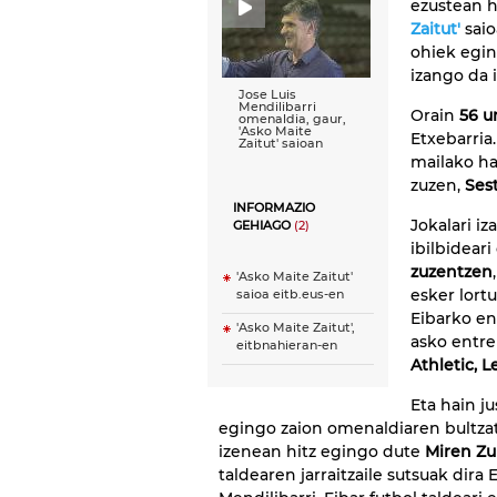
ezustean h
Zaitut'
sai
ohiek egi
izango da 
Jose Luis
Mendilibarri
Orain
56 u
omenaldia, gaur,
'Asko Maite
Etxebarria
Zaitut' saioan
mailako ha
zuzen,
Ses
INFORMAZIO
Jokalari iz
GEHIAGO
(2)
ibilbideari
zuzentzen
'Asko Maite Zaitut'
esker lort
saioa eitb.eus-en
Eibarko en
'Asko Maite Zaitut',
asko entre
eitbnahieran-en
Athletic, 
Eta hain ju
egingo zaion omenaldiaren bultzat
izenean hitz egingo dute
Miren Zu
taldearen jarraitzaile sutsuak dira