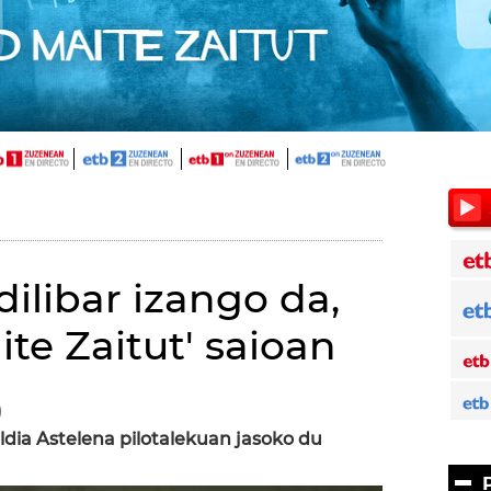
ilibar izango da,
ite Zaitut' saioan
)
dia Astelena pilotalekuan jasoko du