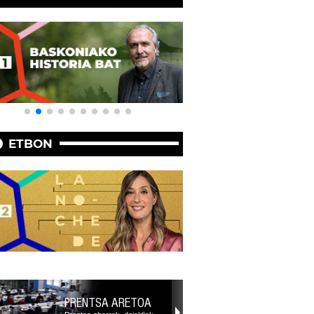
ETBON
PRENTSA ARETOA