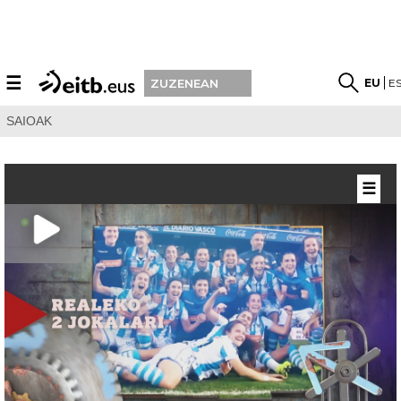
☰
EU
E
ZUZENEAN
SAIOAK
☰