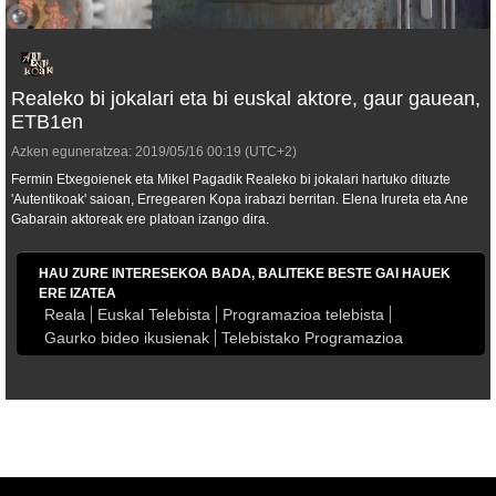
Realeko bi jokalari eta bi euskal aktore, gaur gauean,
ETB1en
Azken eguneratzea:
2019/05/16
00:19
(UTC+2)
Fermin Etxegoienek eta Mikel Pagadik Realeko bi jokalari hartuko dituzte
'Autentikoak' saioan, Erregearen Kopa irabazi berritan. Elena Irureta eta Ane
Gabarain aktoreak ere platoan izango dira.
HAU ZURE INTERESEKOA BADA, BALITEKE BESTE GAI HAUEK
ERE IZATEA
Reala
Euskal Telebista
Programazioa telebista
Gaurko bideo ikusienak
Telebistako Programazioa