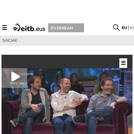
☰
EU
E
ZUZENEAN
SAIOAK
☰