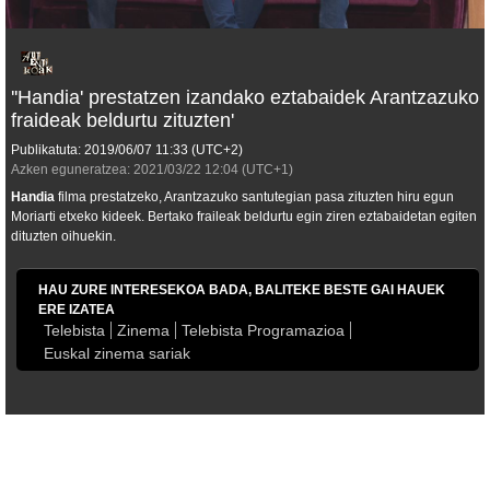
''Handia' prestatzen izandako eztabaidek Arantzazuko
fraideak beldurtu zituzten'
Publikatuta:
2019/06/07
11:33
(UTC+2)
Azken eguneratzea:
2021/03/22
12:04
(UTC+1)
Handia
filma prestatzeko, Arantzazuko santutegian pasa zituzten hiru egun
Moriarti etxeko kideek. Bertako fraileak beldurtu egin ziren eztabaidetan egiten
dituzten oihuekin.
HAU ZURE INTERESEKOA BADA, BALITEKE BESTE GAI HAUEK
ERE IZATEA
Telebista
Zinema
Telebista Programazioa
Euskal zinema sariak