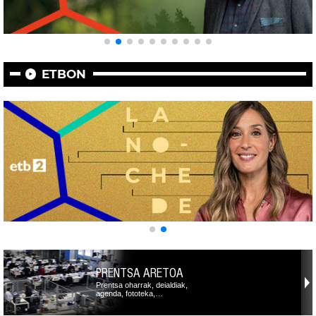
ETBON
PRENTSA ARETOA
Prentsa oharrak, deialdiak,
agenda, fototeka,…