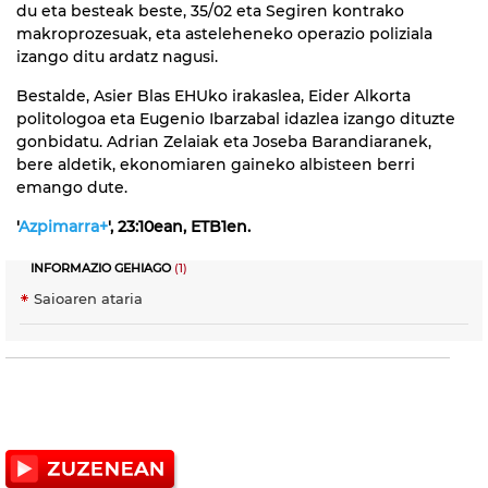
du eta besteak beste, 35/02 eta Segiren kontrako
makroprozesuak, eta asteleheneko operazio poliziala
izango ditu ardatz nagusi.
Bestalde, Asier Blas EHUko irakaslea, Eider Alkorta
politologoa eta Eugenio Ibarzabal idazlea izango dituzte
gonbidatu. Adrian Zelaiak eta Joseba Barandiaranek,
bere aldetik, ekonomiaren gaineko albisteen berri
emango dute.
'
Azpimarra+
', 23:10ean, ETB1en.
INFORMAZIO GEHIAGO
(1)
Saioaren ataria