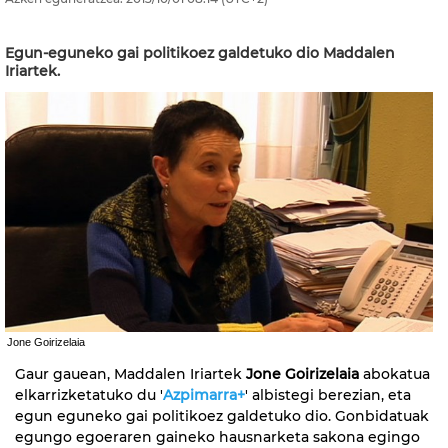
Egun-eguneko gai politikoez galdetuko dio Maddalen
Iriartek.
Jone Goirizelaia
Gaur gauean, Maddalen Iriartek
Jone Goirizelaia
abokatua
elkarrizketatuko du '
Azpimarra+
' albistegi berezian, eta
egun eguneko gai politikoez galdetuko dio. Gonbidatuak
egungo egoeraren gaineko hausnarketa sakona egingo