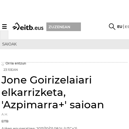
☰
EU
E
ZUZENEAN
SAIOAK
Orria entzun
23:10EAN
Jone Goirizelaiari
elkarrizketa,
'Azpimarra+' saioan
A.H.
EITB
Azken eguneratzea:
2013/10/01
08:14
(UTC+2)