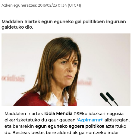
Azken eguneratzea:
2016/02/23
01:34
(UTC+1)
Maddalen Iriartek egun eguneko gai politikoen inguruan
galdetuko dio.
Maddalen Iriartek
Idoia Mendia
PSEko idazkari nagusia
elkarrizketatuko du gaur gauean '
Azpimarra+
' albistegian,
eta berarekin
egun eguneko egoera politikoa
aztertuko
du. Besteak beste, bere alderdiak gainontzeko indar