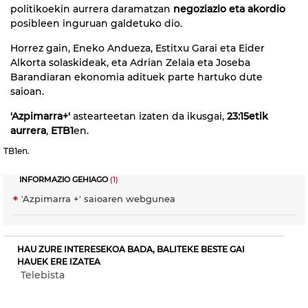
politikoekin aurrera daramatzan
negoziazio eta akordio
posibleen inguruan galdetuko dio.
Horrez gain, Eneko Andueza, Estitxu Garai eta Eider
Alkorta solaskideak, eta Adrian Zelaia eta Joseba
Barandiaran ekonomia adituek parte hartuko dute
saioan.
'Azpimarra+'
astearteetan izaten da ikusgai,
23:15etik
aurrera
,
ETB1
en.
TB1en.
INFORMAZIO GEHIAGO
(1)
'Azpimarra +' saioaren webgunea
HAU ZURE INTERESEKOA BADA, BALITEKE BESTE GAI
HAUEK ERE IZATEA
Telebista