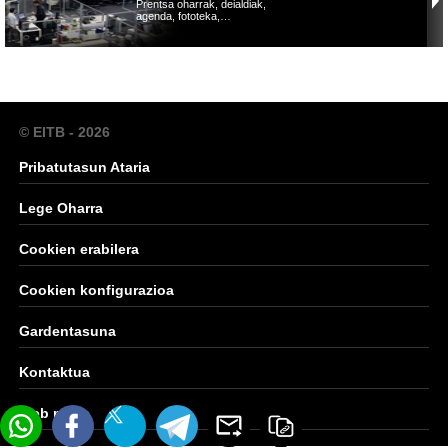
Prentsa oharrak, deialdiak,
agenda, fototeka,…
© EITB - 2026
Pribatutasun Ataria
Lege Oharra
Cookien erabilera
Cookien konfigurazioa
Gardentasuna
Kontaktua
Web mapa