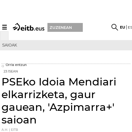
☰
EU
E
ZUZENEAN
SAIOAK
Orria entzun
23:15EAN
PSEko Idoia Mendiari
elkarrizketa, gaur
gauean, 'Azpimarra+'
saioan
A.H. | EITB