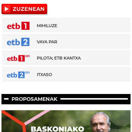
MIHILUZE
VAYA PAR
PILOTA; ETB KANTXA
ITXASO
PROPOSAMENAK