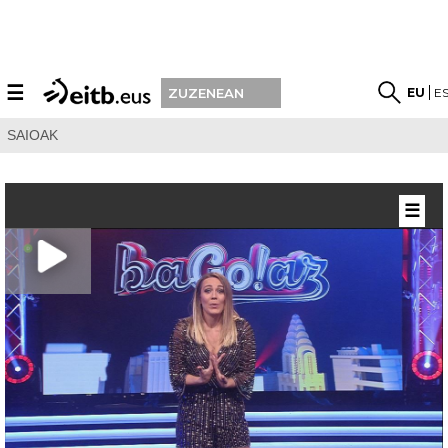
☰
EU
E
ZUZENEAN
SAIOAK
☰