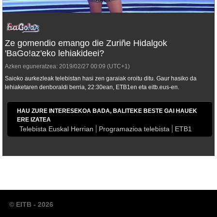
Ze gomendio emango die Zuriñe Hidalgok
'BaGo!az'eko lehiakideei?
Azken eguneratzea:
2019/02/27
00:09
(UTC+1)
Saioko aurkezleak telebistan hasi zen garaiak oroitu ditu. Gaur hasiko da
lehiaketaren denboraldi berria, 22:30ean, ETB1en eta eitb.eus-en.
HAU ZURE INTERESEKOA BADA, BALITEKE BESTE GAI HAUEK
ERE IZATEA
Telebista Euskal Herrian
Programazioa telebista
ETB1
© EITB - 2026