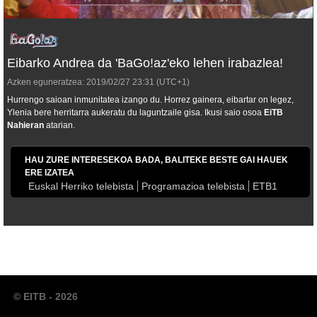
Eibarko Andrea da 'BaGo!az'eko lehen irabazlea!
Azken eguneratzea:
2019/02/27
23:31
(UTC+1)
Hurrengo saioan inmunitatea izango du. Horrez gainera, eibartar on legez,
Ylenia bere herritarra aukeratu du laguntzaile gisa. Ikusi saio osoa
EiTB
Nahieran
atarian.
HAU ZURE INTERESEKOA BADA, BALITEKE BESTE GAI HAUEK
ERE IZATEA
Euskal Herriko telebista
Programazioa telebista
ETB1
© EITB - 2026