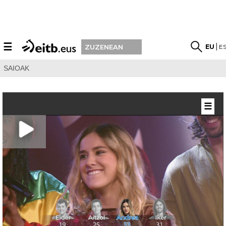
☰
EU
E
ZUZENEAN
SAIOAK
☰