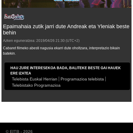
Epaimahaia zutik jarri dute Andreak eta Yleniak beste
behin
Azken eguneratzea:
2019/04/26
21:30
(UTC+2)
Cabaret
filmeko abesti nagusia ekarri dute oholtzara, interpretazio bikain
batekin.
HAU ZURE INTERESEKOA BADA, BALITEKE BESTE GAI HAUEK
ERE IZATEA
Telebista Euskal Herrian
Programazioa telebista
Telebistako Programazioa
© EITB - 2026