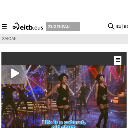
☰
EU
E
ZUZENEAN
SAIOAK
☰