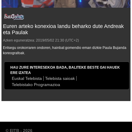
Euren arteko konexioa landu beharko dute Andreak
eta Paulak
Azken eguneratzea:
2019/05/02
21:30
(UTC+2)
Entsegu orokorraren ondoren, hainbat gomendio eman dizkie Paula Bujanda
koreografoak.
HAU ZURE INTERESEKOA BADA, BALITEKE BESTE GAI HAUEK
ERE IZATEA
Euskal Telebista
Telebista saioak
Telebistako Programazioa
© EITB - 2026