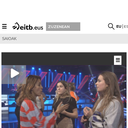
☰
EU
E
ZUZENEAN
SAIOAK
☰