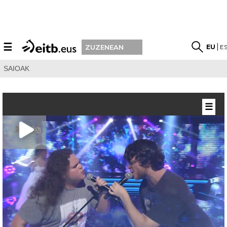
☰
EU
E
ZUZENEAN
SAIOAK
☰