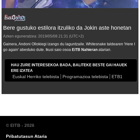
Bere gustuko estilora itzuliko da Jokin aste honetan
Azken eguneratzea:
2019/05/08
21:31
(UTC+2)
Gainera, Andoni Ollokiegi izango du laguntzaile. Whitesnake taldearen 'Here I
go again' abestuko dute. Ikusi saio osoa
EiTB Nahieran
atarian.
HAU ZURE INTERESEKOA BADA, BALITEKE BESTE GAI HAUEK
ERE IZATEA
Euskal Herriko telebista
Programazioa telebista
ETB1
© EITB - 2026
Pribatutasun Ataria