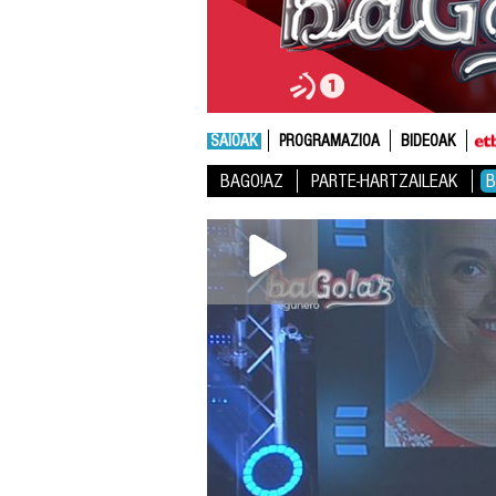
SAIOAK
PROGRAMAZIOA
BIDEOAK
BAGO!AZ
PARTE-HARTZAILEAK
B