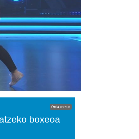
Orria entzun
latzeko boxeoa