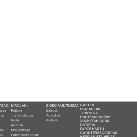
GAZTEA
TEAK:
KIROLAK:
BIDEO MULTIMEDIA
EGURALDIA
tatea
Futbola
Bideoak
TRAFIKOA
ia
Txirrindularitza
Argazkiak
HAUTESKUNDEAK
Pilota
Audioak
ZOZKETAK DOAN
LOTERIA
Arrauna
PARTE HARTU
ran
Kirol gehiago
GAI INTERESGARRIAK
ia
Futbol sailkapenak
HERRIAK ETA HIRIAK