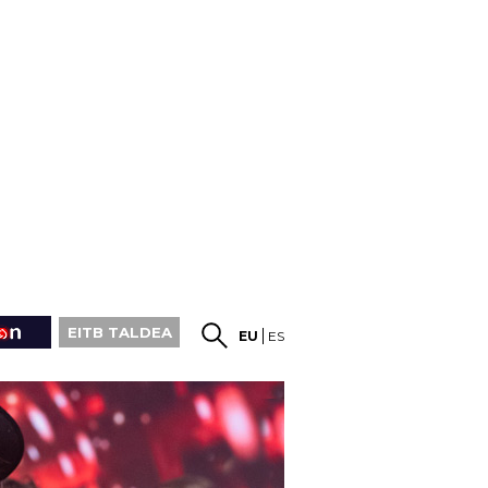
EITB TALDEA
EU
ES