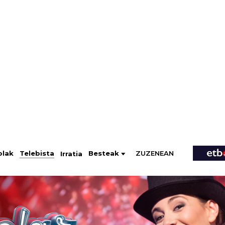
ZUZENEAN
Telebista
Besteak
olak
Irratia