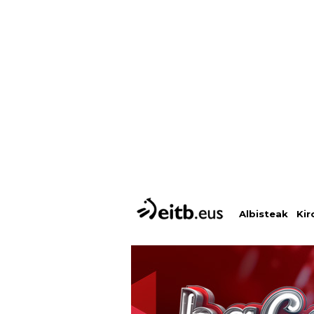
Albisteak
Kir