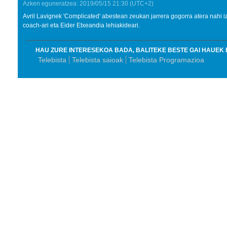
Azken eguneratzea:
2019/05/15
21:30
(UTC+2)
Avril Lavignek 'Complicated' abestean zeukan jarrera gogorra atera nahi 
coach
-ari eta Eider Etxeandia lehiakideari.
HAU ZURE INTERESEKOA BADA, BALITEKE BESTE GAI HAUEK 
Telebista
Telebista saioak
Telebista Programazioa