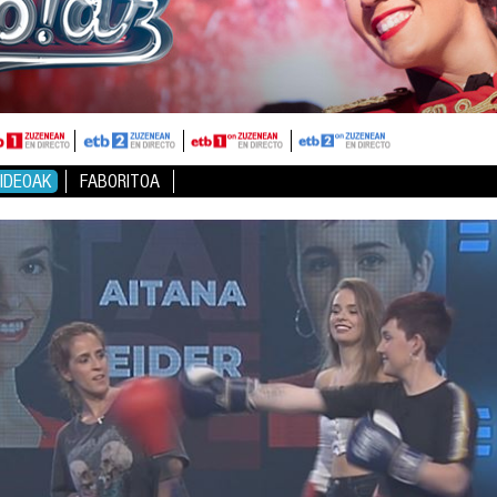
IDEOAK
FABORITOA