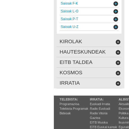
Saioak F-K
Saioak L-O
Saioak P-T
Saioak U-Z
KIROLAK
HAUTESKUNDEAK
EITB TALDEA
KOSMOS
IRRATIA
TELEBISTA:
IRRATIA:
ALBIS
Programazioa
Euskadi Irratia
Aktuali
Telebista Programak
Radio Euskadi
Ekonom
Bideoak
Radio Vitoria
Politika
Gaztea
Kultura
EITB Musika
Ikusmi
EiTB Euskal kantak
Egurald