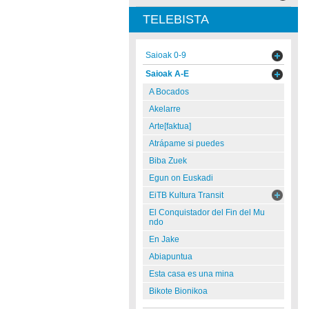
TELEBISTA
Saioak 0-9
Saioak A-E
A Bocados
Akelarre
Arte[faktua]
Atrápame si puedes
Biba Zuek
Egun on Euskadi
EiTB Kultura Transit
El Conquistador del Fin del Mu
ndo
En Jake
Abiapuntua
Esta casa es una mina
Bikote Bionikoa