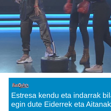
Estresa kendu eta indarrak bi
egin dute Eiderrek eta Aitanak