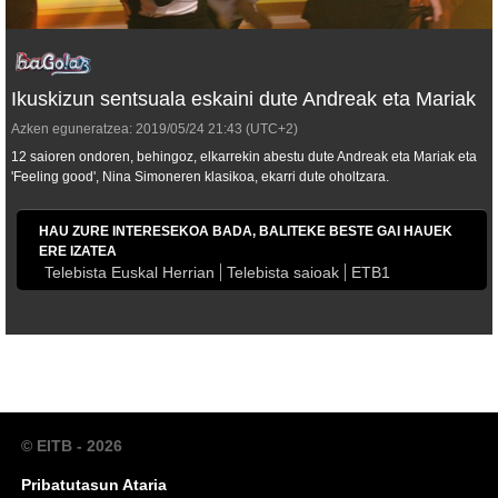
Ikuskizun sentsuala eskaini dute Andreak eta Mariak
Azken eguneratzea:
2019/05/24
21:43
(UTC+2)
12 saioren ondoren, behingoz, elkarrekin abestu dute Andreak eta Mariak eta
'Feeling good', Nina Simoneren klasikoa, ekarri dute oholtzara.
HAU ZURE INTERESEKOA BADA, BALITEKE BESTE GAI HAUEK
ERE IZATEA
Telebista Euskal Herrian
Telebista saioak
ETB1
© EITB - 2026
Pribatutasun Ataria