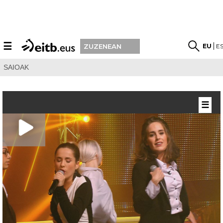
☰
EU
E
ZUZENEAN
SAIOAK
☰