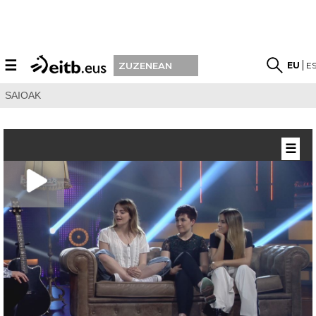
☰
EU
E
ZUZENEAN
SAIOAK
☰