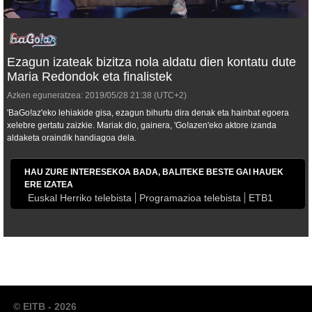
Ezagun izateak bizitza nola aldatu dien kontatu dute
Maria Redondok eta finalistek
Azken eguneratzea:
2019/05/28
21:38
(UTC+2)
'BaGo!az'eko lehiakide gisa, ezagun bihurtu dira denak eta hainbat egoera
xelebre gertatu zaizkie. Mariak dio, gainera, 'Go!azen'eko aktore izanda
aldaketa oraindik handiagoa dela.
HAU ZURE INTERESEKOA BADA, BALITEKE BESTE GAI HAUEK
ERE IZATEA
Euskal Herriko telebista
Programazioa telebista
ETB1
© EITB - 2026