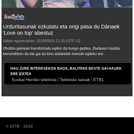
Urduritasunak ezkutatu eta ongi pasa du Dánaek
'Love on top' abestuz
Azken eguneratzea:
2019/05/31
21:35
(UTC+2)
Oholtza gainean transformatu egiten da Irungo gaztea. Ziurtasun handia
transmititzen du eta gai da tonu aldaketak maisuki egiteko ere.
HAU ZURE INTERESEKOA BADA, BALITEKE BESTE GAI HAUEK
ERE IZATEA
Euskal Herriko telebista
Telebista saioak
ETB1
© EITB - 2026