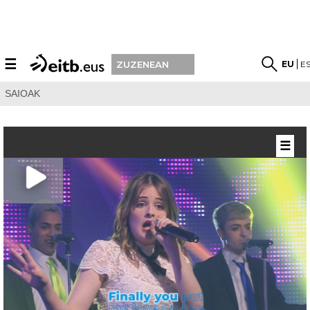
☰
EU
E
ZUZENEAN
SAIOAK
☰