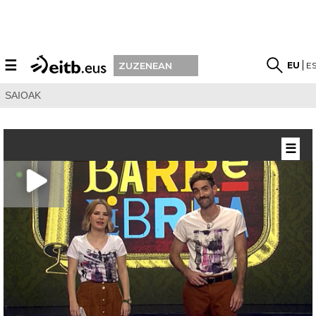
☰
EU
E
ZUZENEAN
SAIOAK
☰