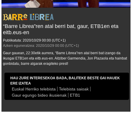
“Barre Librea”ren atal berri bat, gaur, ETB1en eta
eitb.eus-en
Publikatuta:
2020/10/29
00:00
(UTC+1)
Azken eguneratzea:
2020/10/29
00:00
(UTC+1)
Gaur gauean, 22:30etik aurrera, “Barre Librea”ren atal berri bat izango da
ikusgai ETB1en eta eitb.eus-en. Aitziber Garmendia, Jon Plazaola eta hainbat
gonbidatu, barre algarak eragiteko prest!
HAU ZURE INTERESEKOA BADA, BALITEKE BESTE GAI HAUEK
ERE IZATEA
Euskal Herriko telebista
Telebista saioak
Gaur egungo bideo ikusienak
ETB1