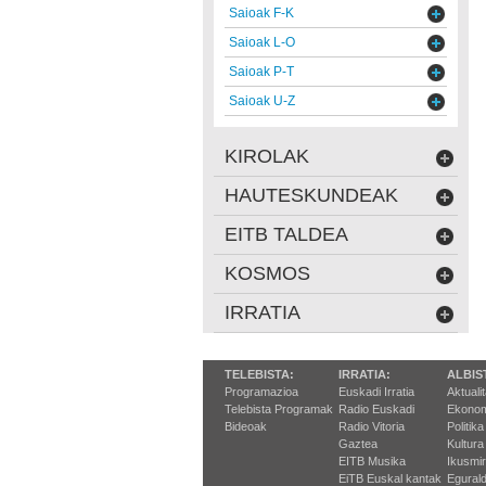
Saioak F-K
Saioak L-O
Saioak P-T
Saioak U-Z
KIROLAK
HAUTESKUNDEAK
EITB TALDEA
KOSMOS
IRRATIA
TELEBISTA:
IRRATIA:
ALBIS
Programazioa
Euskadi Irratia
Aktuali
Telebista Programak
Radio Euskadi
Ekonom
Bideoak
Radio Vitoria
Politika
Gaztea
Kultura
EITB Musika
Ikusmi
EiTB Euskal kantak
Egurald