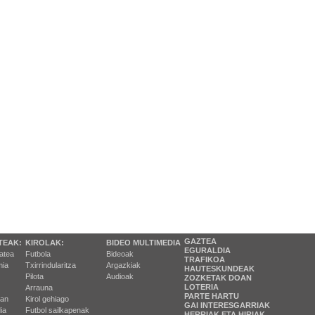
GAZTEA
TEAK:
KIROLAK:
BIDEO MULTIMEDIA
EGURALDIA
tatea
Futbola
Bideoak
TRAFIKOA
ia
Txirrindularitza
Argazkiak
HAUTESKUNDEAK
Pilota
Audioak
ZOZKETAK DOAN
LOTERIA
Arrauna
PARTE HARTU
ran
Kirol gehiago
GAI INTERESGARRIAK
ia
Futbol sailkapenak
HERRIAK ETA HIRIAK