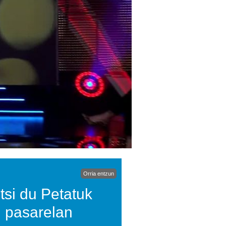
Orria entzun
si du Petatuk
n pasarelan