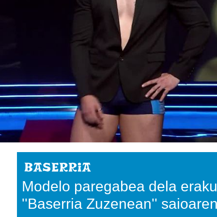
Modelo paregabea dela erakut
''Baserria Zuzenean'' saioare