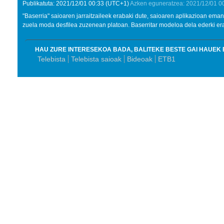
Publikatuta:
2021/12/01
00:33
(UTC+1)
Azken eguneratzea:
2021/12/01
0
"Baserria" saioaren jarraitzaileek erabaki dute, saioaren aplikazioan em
zuela moda desfilea zuzenean platoan. Baserritar modeloa dela ederki era
HAU ZURE INTERESEKOA BADA, BALITEKE BESTE GAI HAUEK 
Telebista
Telebista saioak
Bideoak
ETB1