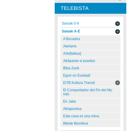
TELEBISTA
Saioak 0-9
Saioak A-E
A Bocados
Akelarre
Arte[faktua]
Atrápame si puedes
Biba Zuek
Egun on Euskadi
EiTB Kultura Transit
El Conquistador del Fin del Mu
ndo
En Jake
Abiapuntua
Esta casa es una mina
Bikote Bionikoa