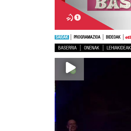
SAIOAK
PROGRAMAZIOA
BIDEOAK
BASERRIA
ONENAK
LEHIAKIDEAK