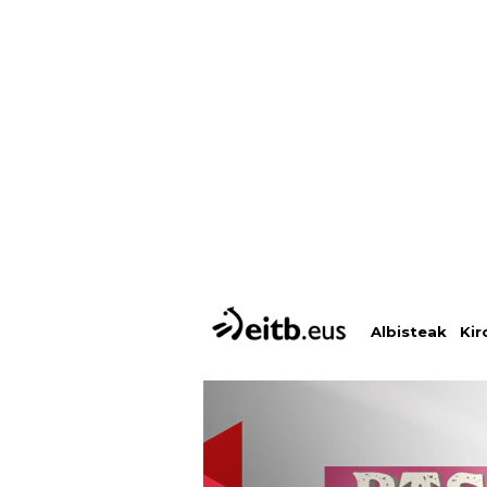
Albisteak
Kir