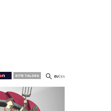
EITB TALDEA
EU
ES