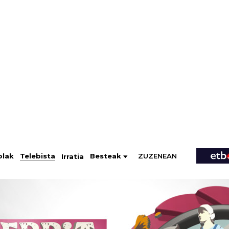
ZUZENEAN
Telebista
Besteak
olak
Irratia