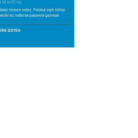
0:34
(UTC+1)
andako botoen ordez, Petatuk egin behar
kutsi du nafarrak pasarela gainean.
ERE IZATEA