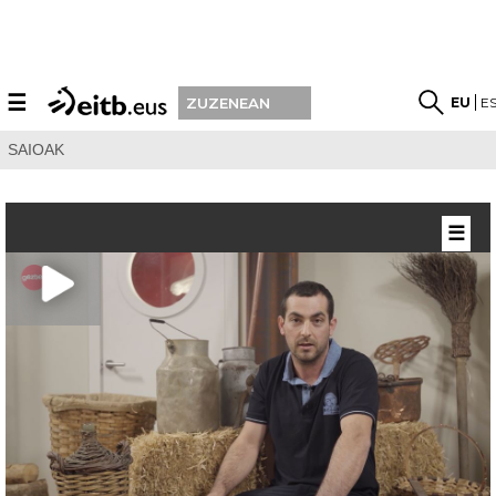
☰
EU
E
ZUZENEAN
SAIOAK
☰