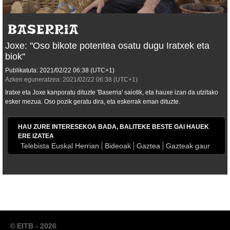
Joxe: ''Oso bikote potentea osatu dugu Iratxek eta
biok''
Publikatuta:
2021/02/22
06:38
(UTC+1)
Azken eguneratzea:
2021/02/22
06:38
(UTC+1)
Iratxe eta Joxe kanporatu dituzte 'Baserria' saiotik, eta hauxe izan da utzitako
esker mezua. Oso pozik geratu dira, eta eskerrak eman dituzte.
HAU ZURE INTERESEKOA BADA, BALITEKE BESTE GAI HAUEK
ERE IZATEA
Telebista Euskal Herrian
Bideoak
Gaztea
Gazteak gaur
© EITB - 2026