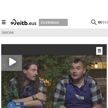
☰
EU
E
ZUZENEAN
SAIOAK
☰