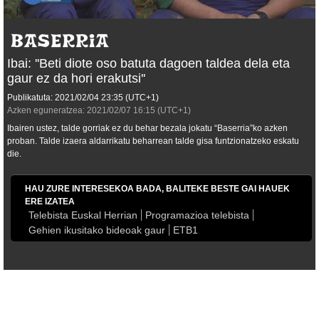
Ibai: ''Beti diote oso batuta dagoen taldea dela eta
gaur ez da hori erakutsi''
Publikatuta:
2021/02/04
23:35
(UTC+1)
Azken eguneratzea:
2021/02/07
16:15
(UTC+1)
Ibairen ustez, talde gorriak ez du behar bezala jokatu “Baserria”ko azken
proban. Talde izaera aldarrikatu beharrean talde gisa funtzionatzeko eskatu
die.
HAU ZURE INTERESEKOA BADA, BALITEKE BESTE GAI HAUEK
ERE IZATEA
Telebista Euskal Herrian
Programazioa telebista
Gehien ikusitako bideoak gaur
ETB1