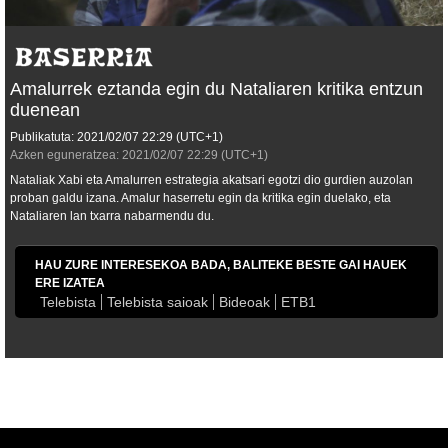
Amalurrek eztanda egin du Nataliaren kritika entzun
duenean
Publikatuta:
2021/02/07
22:29
(UTC+1)
Azken eguneratzea:
2021/02/07
22:29
(UTC+1)
Nataliak Xabi eta Amalurren estrategia akatsari egotzi dio gurdien auzolan
proban galdu izana. Amalur haserretu egin da kritika egin duelako, eta
Nataliaren lan txarra nabarmendu du.
HAU ZURE INTERESEKOA BADA, BALITEKE BESTE GAI HAUEK
ERE IZATEA
Telebista
Telebista saioak
Bideoak
ETB1