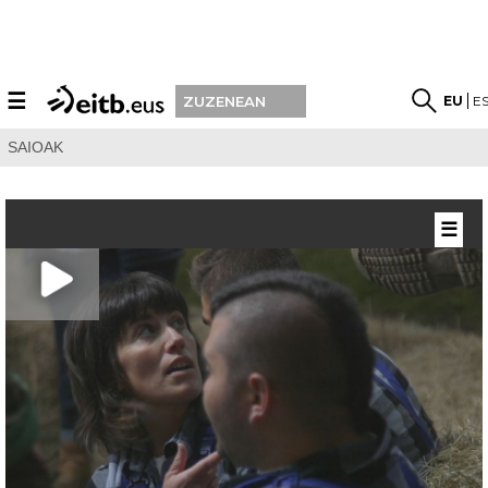
☰
EU
E
ZUZENEAN
SAIOAK
☰