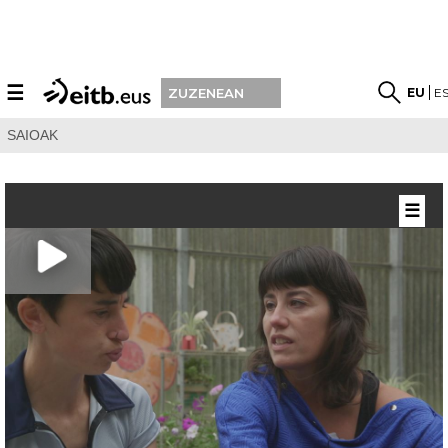
☰
EU
E
ZUZENEAN
SAIOAK
☰