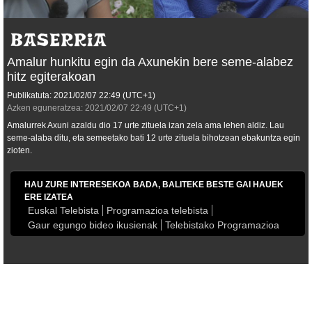
Amalur hunkitu egin da Axunekin bere seme-alabez
hitz egiterakoan
Publikatuta:
2021/02/07
22:49
(UTC+1)
Azken eguneratzea:
2021/02/07
22:49
(UTC+1)
Amalurrek Axuni azaldu dio 17 urte zituela izan zela ama lehen aldiz. Lau
seme-alaba ditu, eta semeetako bati 12 urte zituela bihotzean ebakuntza egin
zioten.
HAU ZURE INTERESEKOA BADA, BALITEKE BESTE GAI HAUEK
ERE IZATEA
Euskal Telebista
Programazioa telebista
Gaur egungo bideo ikusienak
Telebistako Programazioa