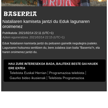
Nataliaren kamiseta jantzi du Eduk lagunaren
oroimenez
Publikatuta:
2021/02/14
22:11
(UTC+1)
Azken eguneratzea:
2021/02/14
22:15
(UTC+1)
Eduk Nataliaren kamiseta jantzi du petoaren gainetik negutegira joateko.
Lagunaren hutsunea sentitzen du, bere zutabea izan baita "Baserria"n, eta
haren oroimenez jantzi du.
HAU ZURE INTERESEKOA BADA, BALITEKE BESTE GAI HAUEK
ERE IZATEA
Telebista Euskal Herrian
Programazioa telebista
Gaurko bideo ikusienak
Telebista Programazioa