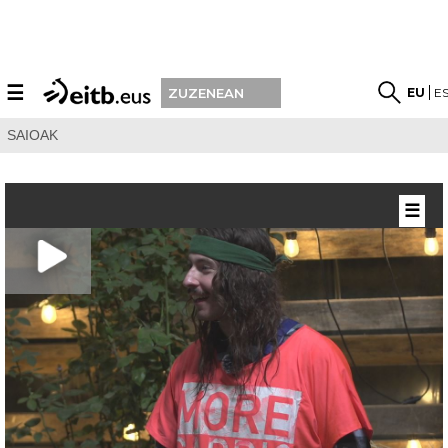
☰
EU
E
ZUZENEAN
SAIOAK
☰