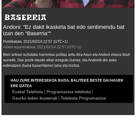
Andoni: ''Ez dakit ikasketa bat edo sentimendu bat
izan den ''Baserria''''
Publikatuta:
2021/02/14
22:57
(UTC+1)
Azken eguneratzea:
2021/02/14
22:57
(UTC+1)
Bien artean sortutako harreman politaz aritu dira Axun eta Andoni etxera itzuli
aurretik. Oso pozik daude elkar ezagutu izanaz, eta Andonik dio asko
estimatzen duela baserritarren lana eta bizitza.
HAU ZURE INTERESEKOA BADA, BALITEKE BESTE GAI HAUEK
ERE IZATEA
Euskal Telebista
Programazioa telebista
Gaurko bideo ikusienak
Telebista Programazioa