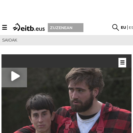
☰
EU
E
ZUZENEAN
SAIOAK
☰