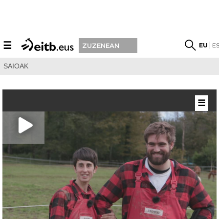
☰
EU
E
ZUZENEAN
SAIOAK
☰