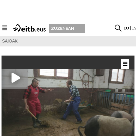
☰
EU
E
ZUZENEAN
SAIOAK
☰