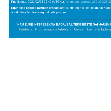
Publikatuta:
2021/02/28
22:40
(UTC+1)
Azken eguneratzea:
2021/02/28
2
Egur pilak egiteko auzolan proba
n lardaskeria egin dutela esan die Klaud
aitortu dute lan txarra egin dutela proban.
HAU ZURE INTERESEKOA BADA, BALITEKE BESTE GAI HAUEK 
Telebista
Programazioa telebista
Gehien ikusitako bideo