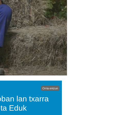
Orria entzun
oban lan txarra
 eta Eduk