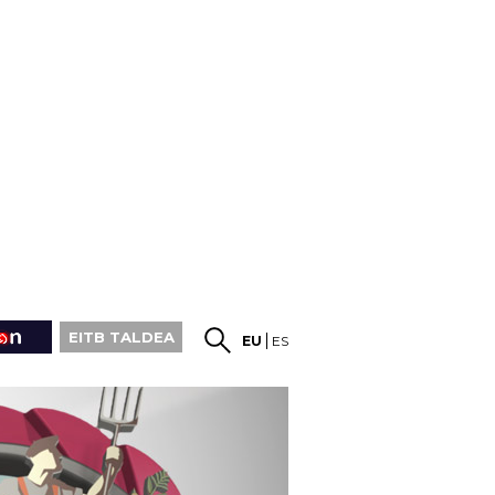
EITB TALDEA
EU
ES