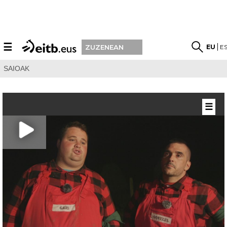
☰
EU
E
ZUZENEAN
SAIOAK
☰