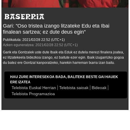
Gari: ''Oso tristea izango litzateke Edu eta Ibai
finalean sartzea; ez dute deus egin''
Publikatuta:
2021/02/28
22:52
(UTC+1)
Azken eguneratzea:
2021/02/28
22:52
(UTC+1)
Garik eta Gontzalek uste dute Ibaik eta Eduk ez dutela merezi finalera joatea,
ez litzatekeela bidezkoa izango, ez baitute ezer egin. Ibaik izugarrizko gogoa
du batez ere Gontzal kanporatzeko, harekin harreman txarra izan baitu.
HAU ZURE INTERESEKOA BADA, BALITEKE BESTE GAI HAUEK
ERE IZATEA
Telebista Euskal Herrian
Telebista saioak
Bideoak
Telebista Programazioa