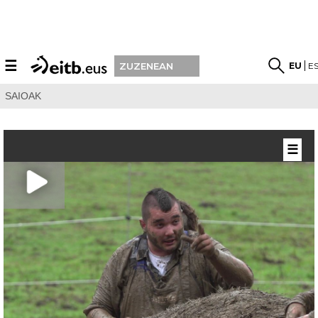
☰
EU
E
ZUZENEAN
SAIOAK
☰