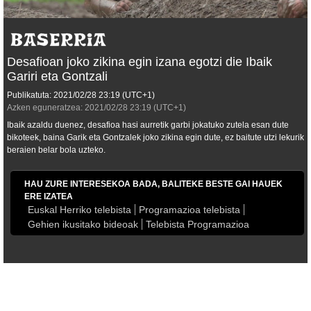
Desafioan joko zikina egin izana egotzi die Ibaik
Gariri eta Gontzali
Publikatuta:
2021/02/28
23:19
(UTC+1)
Azken eguneratzea:
2021/02/28
23:19
(UTC+1)
Ibaik azaldu duenez, desafioa hasi aurretik garbi jokatuko zutela esan dute
bikoteek, baina Garik eta Gontzalek joko zikina egin dute, ez baitute utzi lekurik
beraien belar bola uzteko.
HAU ZURE INTERESEKOA BADA, BALITEKE BESTE GAI HAUEK
ERE IZATEA
Euskal Herriko telebista
Programazioa telebista
Gehien ikusitako bideoak
Telebista Programazioa