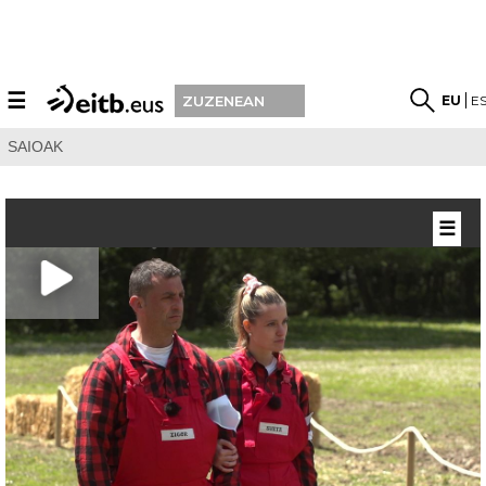
☰
EU
E
ZUZENEAN
SAIOAK
☰