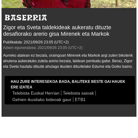
Zigor eta Sveta taldekideak aukeratu dituzte
desafiorako arerio gisa Mirenek eta Markok
Publikatuta:
2021/09/26
23:05
(UTC+2)
Azken eguneratzea:
2021/09/26
23:05
(UTC+2)
Aurreko atalean ez bezala, oraingoan Mirenek eta Markok argi zuten bikoterik
ahulena aukeratuko zutela arerio bezala, taldean pentsatu gabe. Beraz, Zigor
eta Sveta hautatu dituzte ahulago ikusten dituztelako Edurne eta Goiko baino.
HAU ZURE INTERESEKOA BADA, BALITEKE BESTE GAI HAUEK
ERE IZATEA
Telebista Euskal Herrian
Telebista saioak
Gehien ikusitako bideoak gaur
ETB1