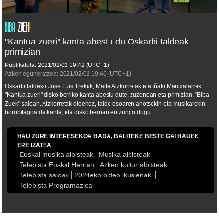
''Kantua zueri'' kanta abestu du Oskarbi taldeak
primizian
Publikatuta:
2021/02/02
19:42
(UTC+1)
Azken eguneratzea:
2021/02/02
19:46
(UTC+1)
Oskarbi taldeko Jose Luis Trekuk, Maite Aizkorretak eta Iñaki Maritxalarrek
"Kantua zueri" disko berriko kanta abestu dute, zuzenean eta primizian, "Biba
Zuek" saioan. Aizkorretak dioenez, talde osoaren ahotsekin eta musikarekin
borobilagoa da kanta, eta disko berrian entzungo dugu.
HAU ZURE INTERESEKOA BADA, BALITEKE BESTE GAI HAUEK
ERE IZATEA
Euskal musika albisteak
Musika albisteak
Telebista Euskal Herrian
Azken kultur albisteak
Telebista saioak
2024eko bideo ikusienak
Telebista Programazioa