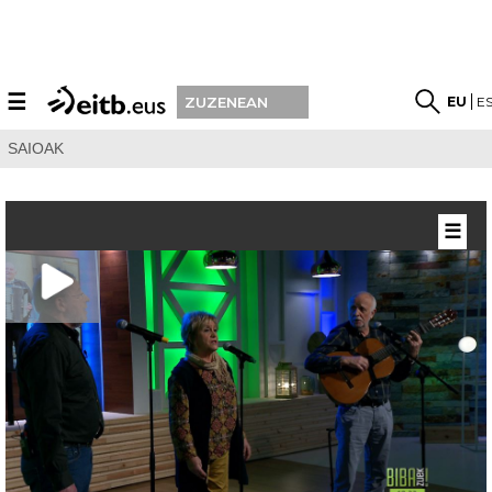
☰
EU
E
ZUZENEAN
SAIOAK
☰