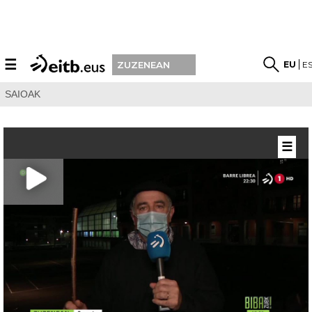
☰
EU
E
ZUZENEAN
SAIOAK
☰