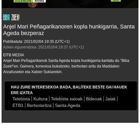
Anjel Mari Peñagarikanoren kopla hunkigarria, Santa
Ageda bezperaz
Publikatuta:
2021/02/04
19:35
(UTC+1)
Azken eguneratzea:
2021/02/04
19:37
(UTC+1)
EITB MEDIA
Anjel Mari Peñagarikanok Santa Ageda kopla hunkigarria kantatu du “Biba
Zuek!”en. Gainera, konexioa bukatzeko, bertsotan aritu da Maddalen
Arzallusekin eta Xabier Sukiarekin.
HAU ZURE INTERESEKOA BADA, BALITEKE BESTE GAI HAUEK
ERE IZATEA
Telebista
Kultura
Telebista saioak
Bideoak
Jaiak
ETB1
Bertsolaritza
Santa Ageda