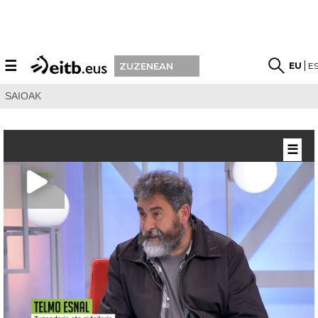
☰
EU
E
ZUZENEAN
SAIOAK
☰