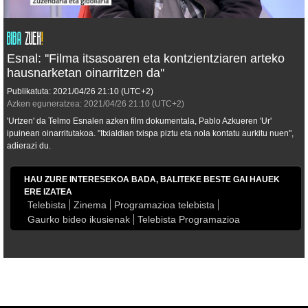
Esnal: ''Filma itsasoaren eta kontzientziaren arteko
hausnarketan oinarritzen da''
Publikatuta:
2021/04/26
21:10
(UTC+2)
Azken eguneratzea:
2021/04/26
21:10
(UTC+2)
'Urtzen' da Telmo Esnalen azken film dokumentala, Pablo Azkueren 'Ur'
ipuinean oinarritutakoa. "Itxialdian txispa piztu eta nola kontatu aurkitu nuen",
adierazi du.
HAU ZURE INTERESEKOA BADA, BALITEKE BESTE GAI HAUEK
ERE IZATEA
Telebista
Zinema
Programazioa telebista
Gaurko bideo ikusienak
Telebista Programazioa