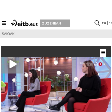
☰
EU
E
ZUZENEAN
SAIOAK
☰