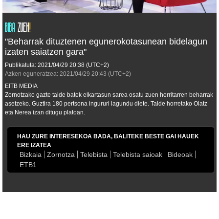
"Beharrak dituztenen egunerokotasunean bidelagun
izaten saiatzen gara"
Publikatuta:
2021/04/29
20:38
(UTC+2)
Azken eguneratzea:
2021/04/29
20:43
(UTC+2)
EITB MEDIA
Zornotzako gazte talde batek elkartasun sarea osatu zuen herritarren beharrak
asetzeko. Guztira 180 pertsona ingururi lagundu diete. Talde horretako Olatz
eta Nerea izan ditugu platoan.
HAU ZURE INTERESEKOA BADA, BALITEKE BESTE GAI HAUEK
ERE IZATEA
Bizkaia
Zornotza
Telebista
Telebista saioak
Bideoak
ETB1