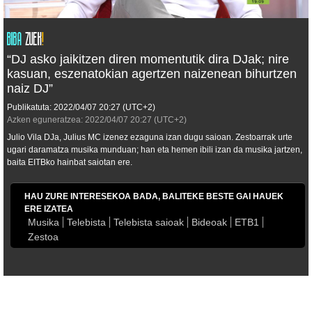
“DJ asko jaikitzen diren momentutik dira DJak; nire
kasuan, eszenatokian agertzen naizenean bihurtzen
naiz DJ”
Publikatuta:
2022/04/07
20:27
(UTC+2)
Azken eguneratzea:
2022/04/07
20:27
(UTC+2)
Julio Vila DJa, Julius MC izenez ezaguna izan dugu saioan. Zestoarrak urte
ugari daramatza musika munduan; han eta hemen ibili izan da musika jartzen,
baita EITBko hainbat saiotan ere.
HAU ZURE INTERESEKOA BADA, BALITEKE BESTE GAI HAUEK
ERE IZATEA
Musika
Telebista
Telebista saioak
Bideoak
ETB1
Zestoa