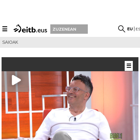
☰
EU
E
ZUZENEAN
SAIOAK
☰