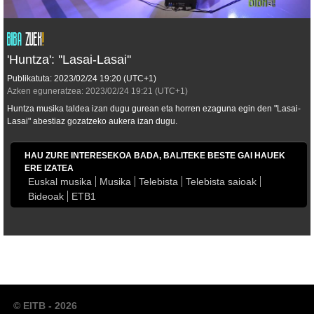
'Huntza': ''Lasai-Lasai''
Publikatuta:
2023/02/24
19:20
(UTC+1)
Azken eguneratzea:
2023/02/24
19:21
(UTC+1)
Huntza musika taldea izan dugu gurean eta horren ezaguna egin den "Lasai-
Lasai" abestiaz gozatzeko aukera izan dugu.
HAU ZURE INTERESEKOA BADA, BALITEKE BESTE GAI HAUEK
ERE IZATEA
Euskal musika
Musika
Telebista
Telebista saioak
Bideoak
ETB1
© EITB - 2026