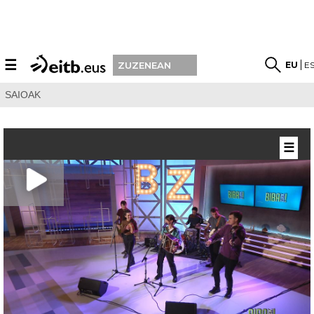
☰
EU
E
ZUZENEAN
SAIOAK
☰