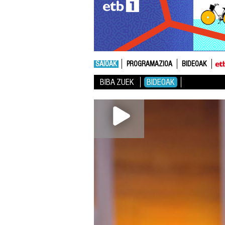
SAIOAK
PROGRAMAZIOA
BIDEOAK
BIBA ZUEK
BIDEOAK