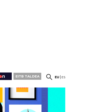
EITB TALDEA
EU
ES