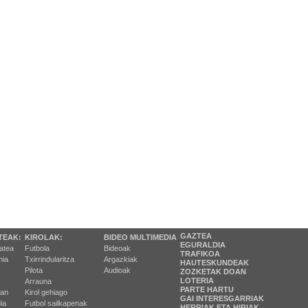
GAZTEA
TEAK:
KIROLAK:
BIDEO MULTIMEDIA
EGURALDIA
tatea
Futbola
Bideoak
TRAFIKOA
ia
Txirrindularitza
Argazkiak
HAUTESKUNDEAK
Pilota
Audioak
ZOZKETAK DOAN
LOTERIA
Arrauna
PARTE HARTU
ran
Kirol gehiago
GAI INTERESGARRIAK
ia
Futbol sailkapenak
HERRIAK ETA HIRIAK