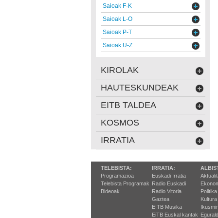
Saioak F-K
Saioak L-O
Saioak P-T
Saioak U-Z
KIROLAK
HAUTESKUNDEAK
EITB TALDEA
KOSMOS
IRRATIA
TELEBISTA:
IRRATIA:
ALBIS
Programazioa
Euskadi Irratia
Aktuali
Telebista Programak
Radio Euskadi
Ekonom
Bideoak
Radio Vitoria
Politika
Gaztea
Kultura
EITB Musika
Ikusmi
EiTB Euskal kantak
Egurald