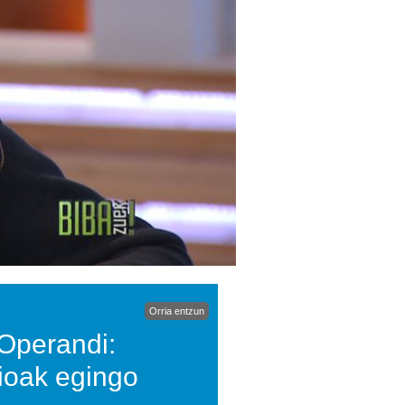
Orria entzun
 Operandi:
sioak egingo