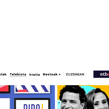
ZUZENEAN
Telebista
Besteak
olak
Irratia