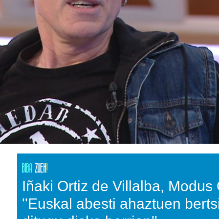
Iñaki Ortiz de Villalba, Modus
''Euskal abesti ahaztuen bert