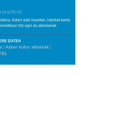
9:10
(UTC+2)
platora. Azken aste hauetan, hainbat kantu
proiektuez hitz egin du abeslariak.
ERE IZATEA
ta
Azken kultur albisteak
TB1