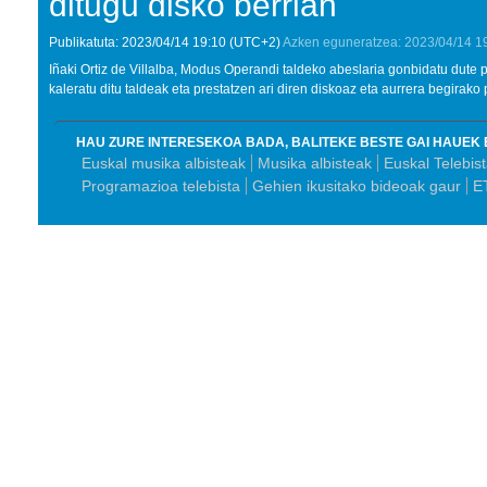
ditugu disko berrian''
Publikatuta:
2023/04/14
19:10
(UTC+2)
Azken eguneratzea:
2023/04/14
1
Iñaki Ortiz de Villalba, Modus Operandi taldeko abeslaria gonbidatu dute 
kaleratu ditu taldeak eta prestatzen ari diren diskoaz eta aurrera begirako 
HAU ZURE INTERESEKOA BADA, BALITEKE BESTE GAI HAUEK 
Euskal musika albisteak
Musika albisteak
Euskal Telebis
Programazioa telebista
Gehien ikusitako bideoak gaur
E