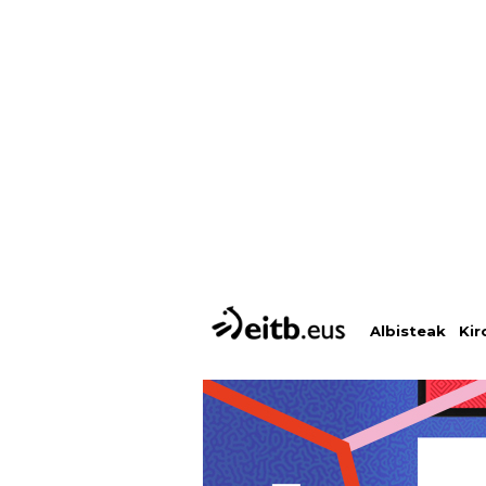
Albisteak
Kir