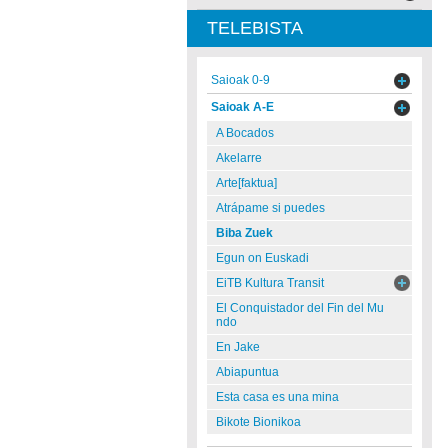
TELEBISTA
Saioak 0-9
Saioak A-E
A Bocados
Akelarre
Arte[faktua]
Atrápame si puedes
Biba Zuek
Egun on Euskadi
EiTB Kultura Transit
El Conquistador del Fin del Mu
ndo
En Jake
Abiapuntua
Esta casa es una mina
Bikote Bionikoa