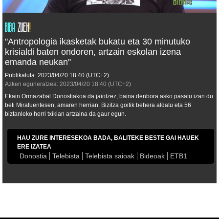
''Antropologia ikasketak bukatu eta 30 minutuko
krisialdi baten ondoren, artzain eskolan izena
emanda neukan''
Publikatuta:
2023/04/20
18:40
(UTC+2)
Azken eguneratzea:
2023/04/20
18:40
(UTC+2)
Ekain Ormazabal Donostiakoa da jaiotzez, baina denbora asko pasatu izan du
beti Mirafuentesen, amaren herrian. Bizitza goitik behera aldatu eta 56
biztanleko herri txikian artzaina da gaur egun.
HAU ZURE INTERESEKOA BADA, BALITEKE BESTE GAI HAUEK
ERE IZATEA
Donostia
Telebista
Telebista saioak
Bideoak
ETB1