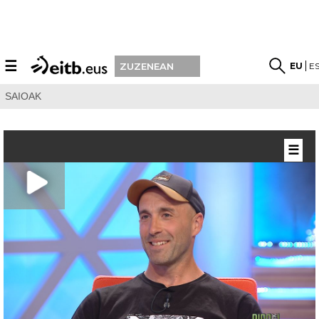
☰
EU
E
ZUZENEAN
SAIOAK
☰