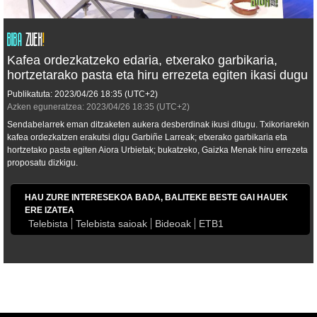
Kafea ordezkatzeko edaria, etxerako garbikaria,
hortzetarako pasta eta hiru errezeta egiten ikasi dugu
Publikatuta:
2023/04/26
18:35
(UTC+2)
Azken eguneratzea:
2023/04/26
18:35
(UTC+2)
Sendabelarrek eman ditzaketen aukera desberdinak ikusi ditugu. Txikoriarekin
kafea ordezkatzen erakutsi digu Garbiñe Larreak; etxerako garbikaria eta
hortzetako pasta egiten Aiora Urbietak; bukatzeko, Gaizka Menak hiru errezeta
proposatu dizkigu.
HAU ZURE INTERESEKOA BADA, BALITEKE BESTE GAI HAUEK
ERE IZATEA
Telebista
Telebista saioak
Bideoak
ETB1