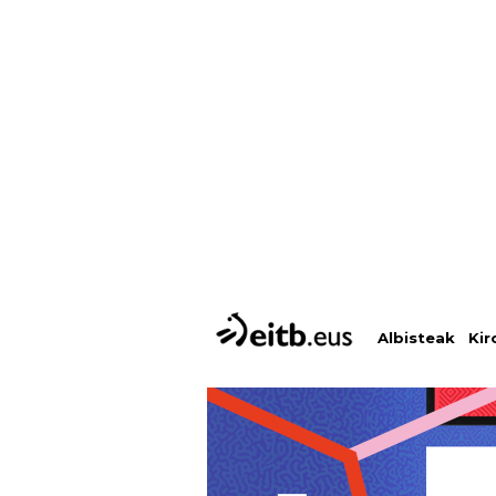
Albisteak
Kir