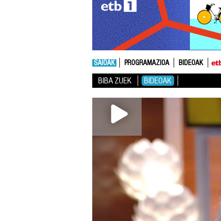
SAIOAK
PROGRAMAZIOA
BIDEOAK
BIBA ZUEK
BIDEOAK