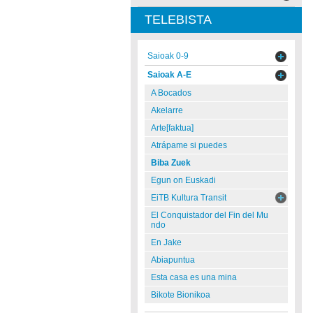
TELEBISTA
Saioak 0-9
Saioak A-E
A Bocados
Akelarre
Arte[faktua]
Atrápame si puedes
Biba Zuek
Egun on Euskadi
EiTB Kultura Transit
El Conquistador del Fin del Mu
ndo
En Jake
Abiapuntua
Esta casa es una mina
Bikote Bionikoa