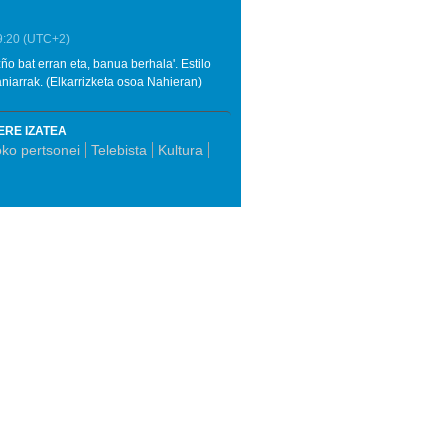
9:20
(UTC+2)
zño bat erran eta, banua berhala'. Estilo
aniarrak. (Elkarrizketa osoa Nahieran)
ERE IZATEA
oko pertsonei
Telebista
Kultura