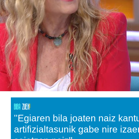
''Egiaren bila joaten naiz kant
artifizialtasunik gabe nire izae