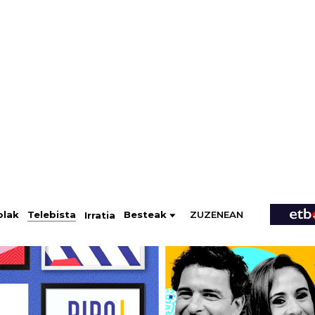
ZUZENEAN
Telebista
Besteak
olak
Irratia