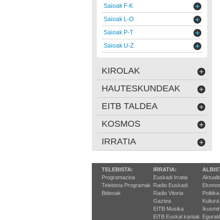
Saioak F-K
Saioak L-O
Saioak P-T
Saioak U-Z
KIROLAK
HAUTESKUNDEAK
EITB TALDEA
KOSMOS
IRRATIA
TELEBISTA:
IRRATIA:
ALBIS
Programazioa
Euskadi Irratia
Aktuali
Telebista Programak
Radio Euskadi
Ekonom
Bideoak
Radio Vitoria
Politika
Gaztea
Kultura
EITB Musika
Ikusmi
EiTB Euskal kantak
Egurald