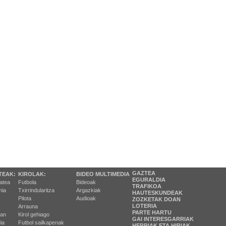
GAZTEA
TEAK:
KIROLAK:
BIDEO MULTIMEDIA
EGURALDIA
tatea
Futbola
Bideoak
TRAFIKOA
ia
Txirrindularitza
Argazkiak
HAUTESKUNDEAK
Pilota
Audioak
ZOZKETAK DOAN
LOTERIA
Arrauna
PARTE HARTU
ran
Kirol gehiago
GAI INTERESGARRIAK
ia
Futbol sailkapenak
HERRIAK ETA HIRIAK