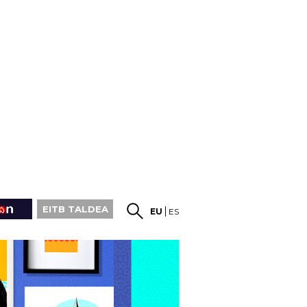
EITB TALDEA
EU
ES