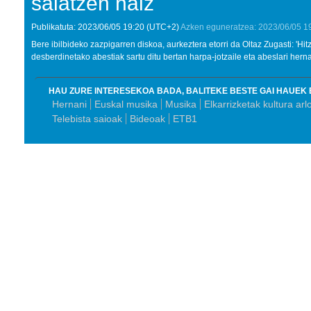
saiatzen naiz''
Publikatuta:
2023/06/05
19:20
(UTC+2)
Azken eguneratzea:
2023/06/05
1
Bere ibilbideko zazpigarren diskoa, aurkeztera etorri da Oltaz Zugasti: 'Hit
desberdinetako abestiak sartu ditu bertan harpa-jotzaile eta abeslari hern
HAU ZURE INTERESEKOA BADA, BALITEKE BESTE GAI HAUEK 
Hernani
Euskal musika
Musika
Elkarrizketak kultura arl
Telebista saioak
Bideoak
ETB1