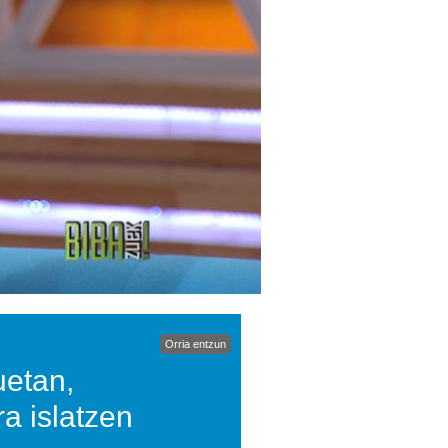
Orria entzun
uetan,
ra islatzen