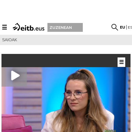
☰
EU
E
ZUZENEAN
SAIOAK
☰