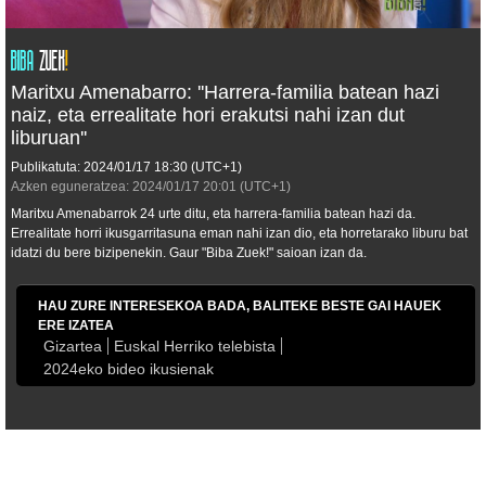
Maritxu Amenabarro: ''Harrera-familia batean hazi
naiz, eta errealitate hori erakutsi nahi izan dut
liburuan''
Publikatuta:
2024/01/17
18:30
(UTC+1)
Azken eguneratzea:
2024/01/17
20:01
(UTC+1)
Maritxu Amenabarrok 24 urte ditu, eta harrera-familia batean hazi da.
Errealitate horri ikusgarritasuna eman nahi izan dio, eta horretarako liburu bat
idatzi du bere bizipenekin. Gaur "Biba Zuek!" saioan izan da.
HAU ZURE INTERESEKOA BADA, BALITEKE BESTE GAI HAUEK
ERE IZATEA
Gizartea
Euskal Herriko telebista
2024eko bideo ikusienak