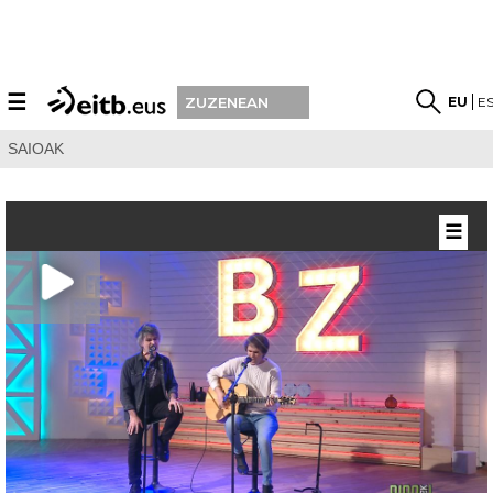
☰
EU
E
ZUZENEAN
SAIOAK
☰