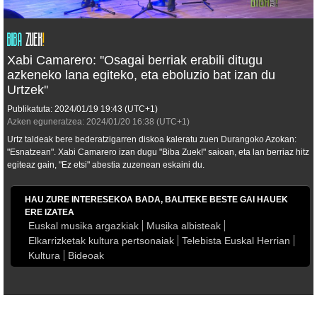
Xabi Camarero: ''Osagai berriak erabili ditugu
azkeneko lana egiteko, eta eboluzio bat izan du
Urtzek''
Publikatuta:
2024/01/19
19:43
(UTC+1)
Azken eguneratzea:
2024/01/20
16:38
(UTC+1)
Urtz taldeak bere bederatzigarren diskoa kaleratu zuen Durangoko Azokan:
"Esnatzean". Xabi Camarero izan dugu "Biba Zuek!" saioan, eta lan berriaz hitz
egiteaz gain, "Ez etsi" abestia zuzenean eskaini du.
HAU ZURE INTERESEKOA BADA, BALITEKE BESTE GAI HAUEK
ERE IZATEA
Euskal musika argazkiak
Musika albisteak
Elkarrizketak kultura pertsonaiak
Telebista Euskal Herrian
Kultura
Bideoak