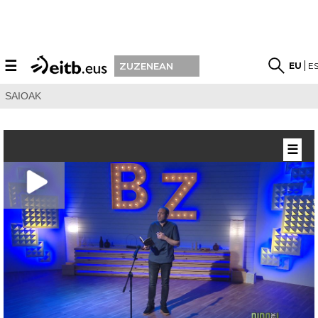
☰
EU
E
ZUZENEAN
SAIOAK
☰