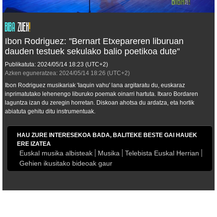
Ibon Rodriguez: ''Bernart Etxepareren liburuan
dauden testuek sekulako balio poetikoa dute''
Publikatuta:
2024/05/14
18:23
(UTC+2)
Azken eguneratzea:
2024/05/14
18:26
(UTC+2)
Ibon Rodriguez musikariak '
Iaquin vahu'
lana argitaratu du, euskaraz
inprimatutako lehenengo liburuko poemak oinarri hartuta. Itxaro Bordaren
laguntza izan du zeregin horretan. Diskoan ahotsa du ardatza, eta hortik
abiatuta gehitu ditu instrumentuak.
HAU ZURE INTERESEKOA BADA, BALITEKE BESTE GAI HAUEK
ERE IZATEA
Euskal musika albisteak
Musika
Telebista Euskal Herrian
Gehien ikusitako bideoak gaur