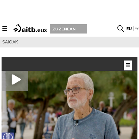
☰
EU
E
ZUZENEAN
SAIOAK
☰