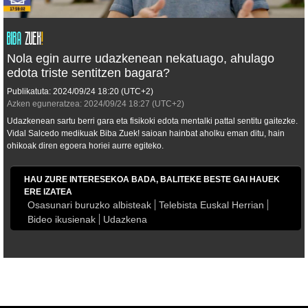
Nola egin aurre udazkenean nekatuago, ahulago
edota triste sentitzen bagara?
Publikatuta:
2024/09/24
18:20
(UTC+2)
Azken eguneratzea:
2024/09/24
18:27
(UTC+2)
Udazkenean sartu berri gara eta fisikoki edota mentalki pattal sentitu gaitezke.
Vidal Salcedo medikuak
Biba Zuek!
saioan hainbat aholku eman ditu, hain
ohikoak diren egoera horiei aurre egiteko.
HAU ZURE INTERESEKOA BADA, BALITEKE BESTE GAI HAUEK
ERE IZATEA
Osasunari buruzko albisteak
Telebista Euskal Herrian
Bideo ikusienak
Udazkena