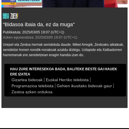
''Bidasoa ibaia da, ez da muga''
Publikatuta:
2025/03/05
19:07
(UTC+1)
Azken eguneratzea:
2025/03/05
19:07
(UTC+1)
Urepel eta Zestoa herriak senidetuta daude. Mikel Arregik, Zestoako alkateak,
senidetze honen nondik-norakoak azaldu dizkigu. Uztapide eta Xalbadorren
harremanak ere senidetzean eragin handia izan du.
HAU ZURE INTERESEKOA BADA, BALITEKE BESTE GAI HAUEK
ERE IZATEA
Gizartea bideoak
Euskal Herriko telebista
Programazioa telebista
Gehien ikusitako bideoak gaur
Zestoa azken ordukoa