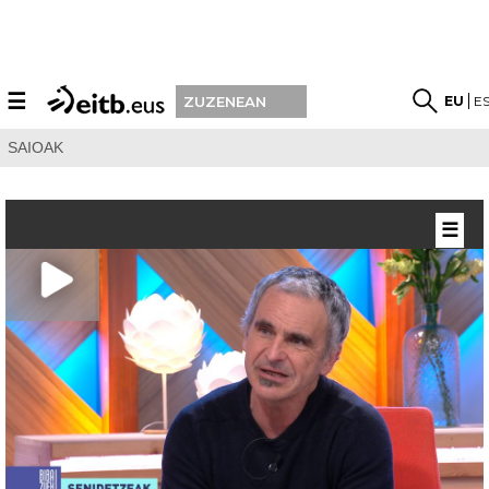
☰
EU
E
ZUZENEAN
SAIOAK
☰