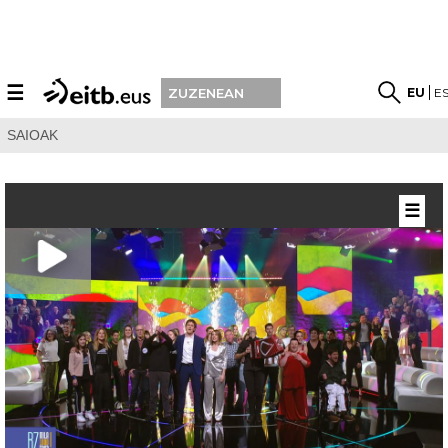
☰
EU
E
ZUZENEAN
SAIOAK
☰