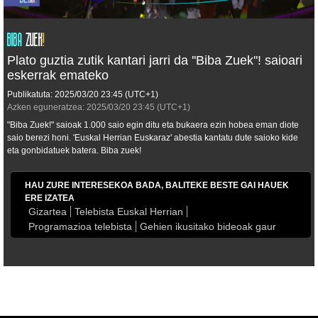
Plato guztia zutik kantari jarri da ''Biba Zuek''! saioari
eskerrak emateko
Publikatuta:
2025/03/20
23:45
(UTC+1)
Azken eguneratzea:
2025/03/20
23:45
(UTC+1)
"Biba Zuek!" saioak 1.000 saio egin ditu eta bukaera ezin hobea eman diote
saio berezi honi. 'Euskal Herrian Euskaraz' abestia kantatu dute saioko kide
eta gonbidatuek batera. Biba zuek!
HAU ZURE INTERESEKOA BADA, BALITEKE BESTE GAI HAUEK
ERE IZATEA
Gizartea
Telebista Euskal Herrian
Programazioa telebista
Gehien ikusitako bideoak gaur