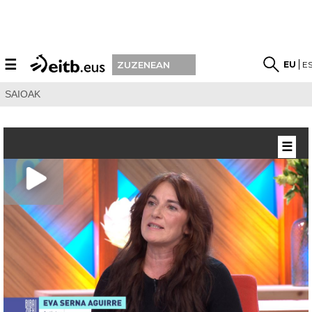
☰
EU
E
ZUZENEAN
SAIOAK
☰