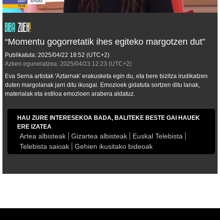
“Momentu gogorretatik ihes egiteko margotzen dut”
Publikatuta:
2025/04/22
18:52
(UTC+2)
Azken eguneratzea:
2025/04/23
12:23
(UTC+2)
Eva Serna artistak 'Aztarnak' erakusketa egin du, eta bere bizitza irudikatzen
duten margolanak jarri ditu ikusgai. Emozioek gidatuta sortzen ditu lanak,
materialak eta estiloa emozioen arabera aldatuz.
HAU ZURE INTERESEKOA BADA, BALITEKE BESTE GAI HAUEK
ERE IZATEA
Artea albisteak
Gizartea albisteak
Euskal Telebista
Telebista saioak
Gehien ikusitako bideoak