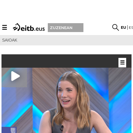
☰
EU
E
ZUZENEAN
SAIOAK
☰