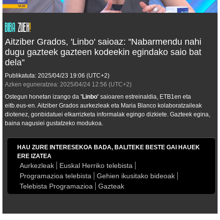
Aitziber Grados, 'Linbo' saioaz: ''Nabarmendu nahi
dugu gazteek gazteen kodeekin egindako saio bat
dela''
Publikatuta:
2025/04/23
19:06
(UTC+2)
Azken eguneratzea:
2025/04/24
12:56
(UTC+2)
Ostegun honetan izango da
'
Linbo
'
saioaren estreinaldia, ETB1en eta
eitb.eus-en. Aitziber Grados aurkezleak eta Maria Blanco kolaboratzaileak
diotenez, gonbidatuei elkarrizketa informalak egingo dizkiete. Gazteek egina,
baina nagusiei gustatzeko modukoa.
HAU ZURE INTERESEKOA BADA, BALITEKE BESTE GAI HAUEK
ERE IZATEA
Aurkezleak
Euskal Herriko telebista
Programazioa telebista
Gehien ikusitako bideoak
Telebista Programazioa
Gazteak