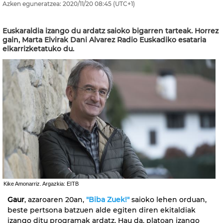
Azken eguneratzea:
2020/11/20
08:45
(UTC+1)
Euskaraldia izango du ardatz saioko bigarren tarteak. Horrez
gain, Marta Elvirak Dani Alvarez Radio Euskadiko esataria
elkarrizketatuko du.
Kike Amonarriz. Argazkia: EITB
Gaur
, azaroaren 20an,
"Biba Zuek!"
saioko lehen orduan,
beste pertsona batzuen alde egiten diren ekitaldiak
izango ditu programak ardatz. Hau da, platoan izango