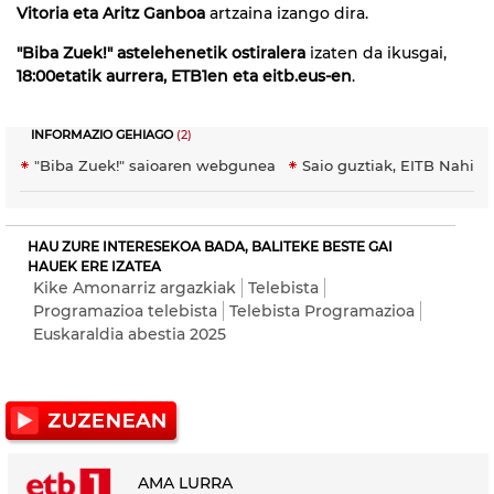
Vitoria eta Aritz Ganboa
artzaina izango dira.
"Biba Zuek!" astelehenetik ostiralera
izaten da ikusgai,
18:00etatik aurrera, ETB1en eta eitb.eus-en
.
INFORMAZIO GEHIAGO
(2)
"Biba Zuek!" saioaren webgunea
Saio guztiak, EITB Nahier
HAU ZURE INTERESEKOA BADA, BALITEKE BESTE GAI
HAUEK ERE IZATEA
Kike Amonarriz argazkiak
Telebista
Programazioa telebista
Telebista Programazioa
Euskaraldia abestia 2025
AMA LURRA