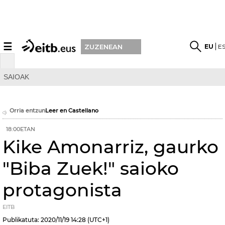
☰
EU
E
ZUZENEAN
SAIOAK
Orria entzun
Leer en Castellano
18:00ETAN
Kike Amonarriz, gaurko
"Biba Zuek!" saioko
protagonista
EITB
Publikatuta:
2020/11/19
14:28
(UTC+1)