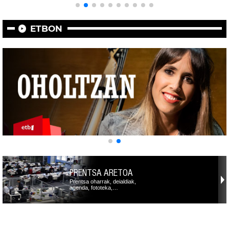
ETBON
PRENTSA ARETOA
Prentsa oharrak, deialdiak,
agenda, fototeka,…