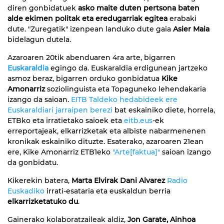
diren gonbidatuek
asko maite duten pertsona baten
alde ekimen politak eta eredugarriak egitea
erabaki
dute. "Zuregatik" izenpean landuko dute gaia
Asier Maia
bidelagun dutela.
Azaroaren 20tik abenduaren 4ra arte, bigarren
Euskaraldia
egingo da. Euskaraldia erdigunean jartzeko
asmoz beraz, bigarren orduko gonbidatua
Kike
Amonarriz
soziolinguista eta Topaguneko lehendakaria
izango da saioan.
EITB Taldeko hedabideek ere
Euskaraldiari jarraipen berezi
bat eskainiko diete, horrela,
ETBko eta irratietako saioek eta
eitb.eus
-ek
erreportajeak, elkarrizketak eta albiste nabarmenenen
kronikak eskainiko dituzte. Esaterako, azaroaren 21ean
ere, Kike Amonarriz ETB1eko
"Arte[faktua]"
saioan izango
da gonbidatu.
Kikerekin batera,
Marta Elvirak Dani Alvarez
Radio
Euskadiko
irrati-esataria eta euskaldun berria
elkarrizketatuko du
.
Gainerako kolaboratzaileak aldiz,
Jon Garate, Ainhoa