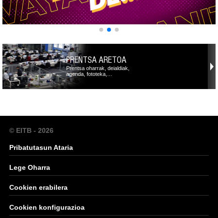
PRENTSA ARETOA
Prentsa oharrak, deialdiak,
agenda, fototeka,…
© EITB - 2026
Pribatutasun Ataria
Lege Oharra
Cookien erabilera
Cookien konfigurazioa