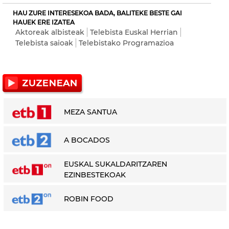
HAU ZURE INTERESEKOA BADA, BALITEKE BESTE GAI
HAUEK ERE IZATEA
Aktoreak albisteak
Telebista Euskal Herrian
Telebista saioak
Telebistako Programazioa
MEZA SANTUA
A BOCADOS
EUSKAL SUKALDARITZAREN
EZINBESTEKOAK
ROBIN FOOD