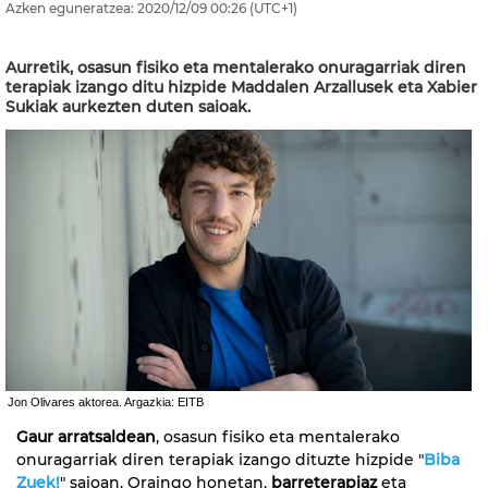
Azken eguneratzea:
2020/12/09
00:26
(UTC+1)
Aurretik, osasun fisiko eta mentalerako onuragarriak diren
terapiak izango ditu hizpide Maddalen Arzallusek eta Xabier
Sukiak aurkezten duten saioak.
Jon Olivares aktorea. Argazkia: EITB
Gaur arratsaldean
, osasun fisiko eta mentalerako
onuragarriak diren terapiak izango dituzte hizpide "
Biba
Zuek!
" saioan. Oraingo honetan,
barreterapiaz
eta