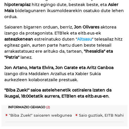
hipoterapiaz
hitz egingo dute, besteak beste, eta
Asier
Maia
bidelagunaren ikusmoldearekin osatuko dute lehen
ordua.
Saioaren bigarren orduan, berriz,
Jon Olivares
aktorea
izango da protagonista. ETB1ek eta eitb.eus-ek
asteazkenean
estreinatuko duten "
Altsasu
" telesailaz hitz
egiteaz gain, aurten parte hartu duen beste telesail
arrakastatsuez ere arituko da, tartean,
"Ihesaldia" eta
"Patria"
lanez.
Jon Artano, Marta Elvira, Jon Garate eta Aritz Ganboa
izango dira Maddalen Arzallus eta Xabier Sukia
aurkezleen kolaboratzaile prestuak.
"Biba Zuek!" saioa astelehenetik ostiralera izaten da
ikusgai, 18:00etatik aurrera, ETB1en eta eitb.eus-en
.
INFORMAZIO GEHIAGO
(2)
"Biba Zuek!" saioaren webgunea
Saio guztiak, EITB Nahier