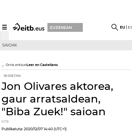
☰
EU
E
ZUZENEAN
SAIOAK
Orria entzun
Leer en Castellano
18:00ETAN
Jon Olivares aktorea,
gaur arratsaldean,
"Biba Zuek!" saioan
EITB
Publikatuta:
2020/12/07
14:40
(UTC+1)